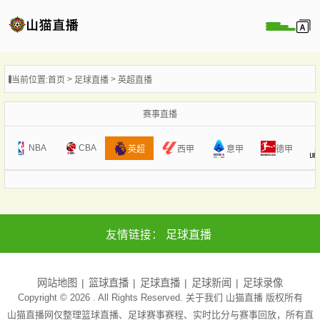
页
当前位置:
首页
足球直播
英超直播
直播
直播
赛事直播
录像
NBA
CBA
意甲
英超
西甲
德甲
新闻
友情链接：
足球直播
网站地图
篮球直播
足球直播
足球新闻
足球录像
Copyright © 2026 . All Rights Reserved. 关于我们
山猫直播
版权所有
山猫直播网仅整理篮球直播、足球赛事赛程、实时比分与赛事回放，所有直