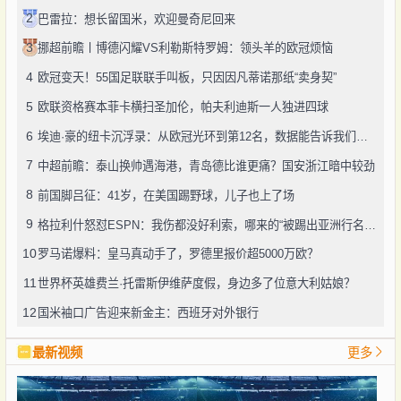
2
巴雷拉：想长留国米，欢迎曼奇尼回来
3
挪超前瞻丨博德闪耀VS利勒斯特罗姆：领头羊的欧冠烦恼
4
欧冠变天！55国足联联手叫板，只因因凡蒂诺那纸“卖身契”
5
欧联资格赛本菲卡横扫圣加伦，帕夫利迪斯一人独进四球
6
埃迪·豪的纽卡沉浮录：从欧冠光环到第12名，数据能告诉我们什么？
7
中超前瞻：泰山换帅遇海港，青岛德比谁更痛？国安浙江暗中较劲
8
前国脚吕征：41岁，在美国踢野球，儿子也上了场
9
格拉利什怒怼ESPN：我伤都没好利索，哪来的“被踢出亚洲行名单”？别瞎扯了！
10
罗马诺爆料：皇马真动手了，罗德里报价超5000万欧？
11
世界杯英雄费兰·托雷斯伊维萨度假，身边多了位意大利姑娘？
12
国米袖口广告迎来新金主：西班牙对外银行
最新视频
更多