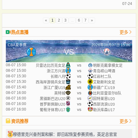
07-24
«
1
2
3
...
6
7
»
热点直播
更多
CBA夏季赛
2026年08月07日 15:00
VS
vs
08-07 15:00
贝雷达比历克女足
明斯克戴拿模女足
vs
08-07 15:00
浙江方兴渡
青岛崂山啤酒
vs
08-07 15:30
长顺八月
红岩村二队
vs
08-07 15:30
西海岸游骑兵女足
艾勒斯利女足
vs
08-07 15:40
浙江广厦U19
新疆广汇U19
vs
08-07 16:00
英特城
比利亚雷亚尔B队
vs
08-07 16:00
黑镇斯巴达U20
因特莱恩U20
vs
08-07 16:00
普罗斯佩联U20
西部流浪U20
vs
08-07 16:00
葡萄牙体育U17
勒沃库森U17
资讯推荐
更多
1
穆德里克兴奋剂案和解：即日起恢复参赛资格，英足总官宣