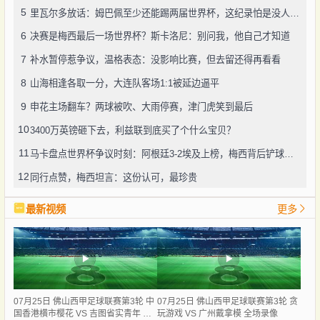
5
里瓦尔多放话：姆巴佩至少还能踢两届世界杯，这纪录怕是没人能破
6
决赛是梅西最后一场世界杯？斯卡洛尼：别问我，他自己才知道
7
补水暂停惹争议，温格表态：没影响比赛，但去留还得再看看
8
山海相逢各取一分，大连队客场1:1被延边逼平
9
申花主场翻车？两球被吹、大雨停赛，津门虎笑到最后
10
3400万英镑砸下去，利兹联到底买了个什么宝贝？
11
马卡盘点世界杯争议时刻：阿根廷3-2埃及上榜，梅西背后铲球竟没吃牌
12
同行点赞，梅西坦言：这份认可，最珍贵
最新视频
更多
07月25日 佛山西甲足球联赛第3轮 中
07月25日 佛山西甲足球联赛第3轮 贪
国香港横市樱花 VS 吉图省实青年 全
玩游戏 VS 广州戴拿模 全场录像