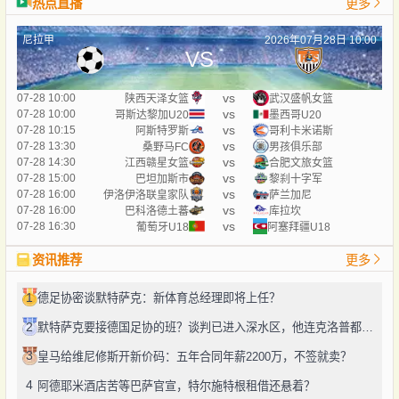
热点直播
更多
尼拉甲
2026年07月28日 10:00
VS
vs
07-28 10:00
陕西天泽女篮
武汉盛帆女篮
vs
07-28 10:00
哥斯达黎加U20
墨西哥U20
vs
07-28 10:15
阿斯特罗斯
哥利卡米诺斯
vs
07-28 13:30
桑野马FC
男孩俱乐部
vs
07-28 14:30
江西赣星女篮
合肥文旅女篮
vs
07-28 15:00
巴坦加斯市
黎刹十字军
vs
07-28 16:00
伊洛伊洛联皇家队
萨兰加尼
vs
07-28 16:00
巴科洛德土蕃
库拉坎
vs
07-28 16:30
葡萄牙U18
阿塞拜疆U18
资讯推荐
更多
1
德足协密谈默特萨克：新体育总经理即将上任？
2
默特萨克要接德国足协的班？谈判已进入深水区，他连克洛普都等不及了
3
皇马给维尼修斯开新价码：五年合同年薪2200万，不签就卖？
4
阿德耶米酒店苦等巴萨官宣，特尔施特根租借还悬着？