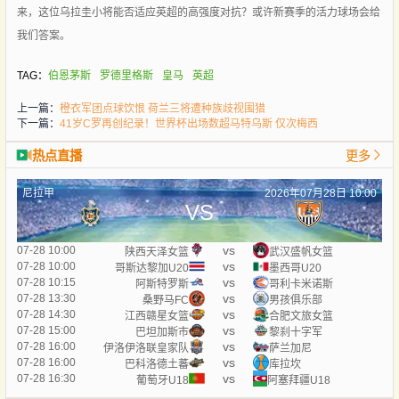
来，这位乌拉圭小将能否适应英超的高强度对抗？或许新赛季的活力球场会给
我们答案。
TAG：
伯恩茅斯
罗德里格斯
皇马
英超
上一篇：
橙衣军团点球饮恨 荷兰三将遭种族歧视围猎
下一篇：
41岁C罗再创纪录！世界杯出场数超马特乌斯 仅次梅西
热点直播
更多
尼拉甲
2026年07月28日 10:00
VS
vs
07-28 10:00
陕西天泽女篮
武汉盛帆女篮
vs
07-28 10:00
哥斯达黎加U20
墨西哥U20
vs
07-28 10:15
阿斯特罗斯
哥利卡米诺斯
vs
07-28 13:30
桑野马FC
男孩俱乐部
vs
07-28 14:30
江西赣星女篮
合肥文旅女篮
vs
07-28 15:00
巴坦加斯市
黎刹十字军
vs
07-28 16:00
伊洛伊洛联皇家队
萨兰加尼
vs
07-28 16:00
巴科洛德土蕃
库拉坎
vs
07-28 16:30
葡萄牙U18
阿塞拜疆U18