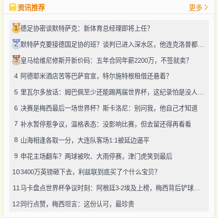
资讯推荐
更多
1
德足协密谈默特萨克：新体育总经理即将上任？
2
默特萨克要接德国足协的班？谈判已进入深水区，他连克洛普都等不及了
3
皇马给维尼修斯开新价码：五年合同年薪2200万，不签就卖？
4
阿德耶米酒店苦等巴萨官宣，特尔施特根租借还悬着？
5
里瓦尔多放话：姆巴佩至少还能踢两届世界杯，这纪录怕是没人能破
6
决赛是梅西最后一场世界杯？斯卡洛尼：别问我，他自己才知道
7
补水暂停惹争议，温格表态：没影响比赛，但去留还得再看看
8
山海相逢各取一分，大连队客场1:1被延边逼平
9
申花主场翻车？两球被吹、大雨停赛，津门虎笑到最后
10
3400万英镑砸下去，利兹联到底买了个什么宝贝？
11
马卡盘点世界杯争议时刻：阿根廷3-2埃及上榜，梅西背后铲球竟没吃牌
12
同行点赞，梅西坦言：这份认可，最珍贵