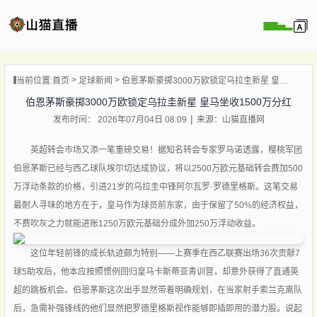
页
当前位置:
首页
足球新闻
伯恩茅斯豪掷3000万欧锁定乌拉圭新星 皇马坐收1500万分红
直播
伯恩茅斯豪掷3000万欧锁定乌拉圭新星 皇马坐收1500万分红
直播
发布时间： 2026年07月04日 08:09
来源：山猫直播网
录像
新闻
英超转会市场又添一笔重磅交易！据知名转会专家罗马诺透露，樱桃军团
伯恩茅斯已经与西乙球队埃尔切达成协议，将以2500万欧元基础转会费加500
万浮动条款的价格，引进21岁的乌拉圭中锋阿尔瓦罗·罗德里格斯。这笔交易
最耐人寻味的地方在于，皇马作为球员前东家，由于保留了50%的经济权益，
不费吹灰之力就能进账1250万欧元基础分成外加250万浮动收益。
这位年轻前锋的成长轨迹颇为特别——上赛季在西乙联赛出场36次贡献7
球5助攻后，他本应按照惯例回归皇马卡斯蒂亚青训营，却意外获得了直通英
超的跳板机会。伯恩茅斯这次出手显然带着明确规划，在当家射手索兰克离队
后，急需补强锋线的他们显然把罗德里格斯视作能够即插即用的潜力股。说起