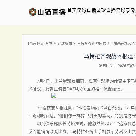
首页
足球直播
篮球直播
足球录像
当前位置:
首页
足球新闻
马特拉齐观战阿根廷：梅西在场反而
马特拉齐观战阿根廷
发布时间： 2026年07月0
7月4日，米兰城飘着细雨，梅阿查球场的传奇中卫马
的硬汉，此刻正倚着DAZN采访区的栏杆侃侃而谈。
"你看这支阿根廷队，"他指着场内的蓝白条纹，"四年
西跑动的轨迹，"他们像一群捍卫狮王的鬣狗，特别是防守
聊到俱乐部队长劳塔罗时，他忽然笑起来："这家伙总
反而能悄悄改变比赛。"马特拉齐掏出手机展示劳塔罗上赛