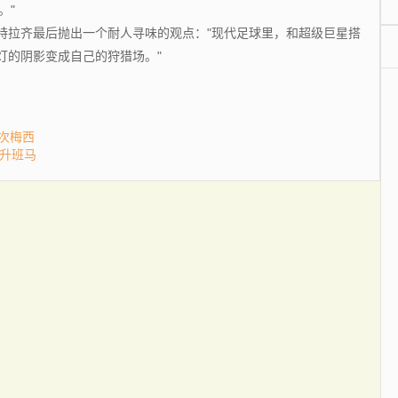
。"
拉齐最后抛出一个耐人寻味的观点："现代足球里，和超级巨星搭
灯的阴影变成自己的狩猎场。"
次梅西
负升班马