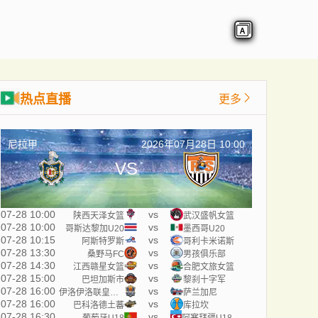
热点直播
更多
尼拉甲
2026年07月28日 10:00
VS
07-28 10:00
vs
陕西天泽女篮
武汉盛帆女篮
07-28 10:00
vs
哥斯达黎加U20
墨西哥U20
07-28 10:15
vs
阿斯特罗斯
哥利卡米诺斯
07-28 13:30
vs
桑野马FC
男孩俱乐部
07-28 14:30
vs
江西赣星女篮
合肥文旅女篮
07-28 15:00
vs
巴坦加斯市
黎刹十字军
07-28 16:00
vs
伊洛伊洛联皇家队
萨兰加尼
07-28 16:00
vs
巴科洛德土蕃
库拉坎
07-28 16:30
vs
葡萄牙U18
阿塞拜疆U18