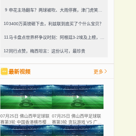
9
申花主场翻车？两球被吹、大雨停赛，津门虎笑到最后
10
3400万英镑砸下去，利兹联到底买了个什么宝贝？
11
马卡盘点世界杯争议时刻：阿根廷3-2埃及上榜，梅西背后铲球竟没吃牌
12
同行点赞，梅西坦言：这份认可，最珍贵
最新视频
更多
07月25日 佛山西甲足球联
07月25日 佛山西甲足球联
赛第3轮 中国香港横市樱花
赛第3轮 贪玩游戏 VS 广州
VS 吉图省实青年 全场录像
戴拿模 全场录像