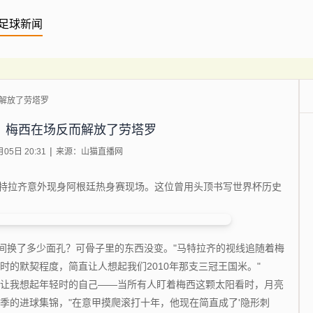
足球新闻
解放了劳塔罗
：梅西在场反而解放了劳塔罗
5日 20:31
来源：山猫直播网
特拉齐意外现身阿根廷热身赛现场。这位曾用头顶书写世界杯历史
间换了多少面孔？可骨子里的东西没变。"马特拉齐的视线追随着梅
时的默契程度，简直让人想起我们2010年那支三冠王国米。"
让我想起年轻时的自己——当所有人盯着梅西这颗太阳看时，月亮
季的进球集锦，"在意甲摸爬滚打十年，他现在简直成了'隐形刺