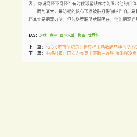
客'。你说奇怪不奇怪？有时候球星缺席才能看出他的价值
雨势渐大，采访棚的帆布顶棚被敲打得啪啪作响。马特
档其实是把双刃剑。但劳塔罗聪明就聪明在，他能把聚光
TAG：
足球
意甲
国际米兰
梅西
世界杯
上一篇：
41岁C罗再创纪录！世界杯出场数超马特乌斯 仅
下一篇：
中超战报：国安力克泰山豪取三连胜 海港爆冷