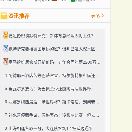
资讯推荐
更多
1
德足协密谈默特萨克：新体育总经理即将上任？
2
默特萨克要接德国足协的班？谈判已进入深水区，他连克洛普都等不及了
3
皇马给维尼修斯开新价码：五年合同年薪2200万，不签就卖？
4
阿德耶米酒店苦等巴萨官宣，特尔施特根租借还悬着？
5
里瓦尔多放话：姆巴佩至少还能踢两届世界杯，这纪录怕是没人能破
6
决赛是梅西最后一场世界杯？斯卡洛尼：别问我，他自己才知道
7
补水暂停惹争议，温格表态：没影响比赛，但去留还得再看看
8
山海相逢各取一分，大连队客场1:1被延边逼平